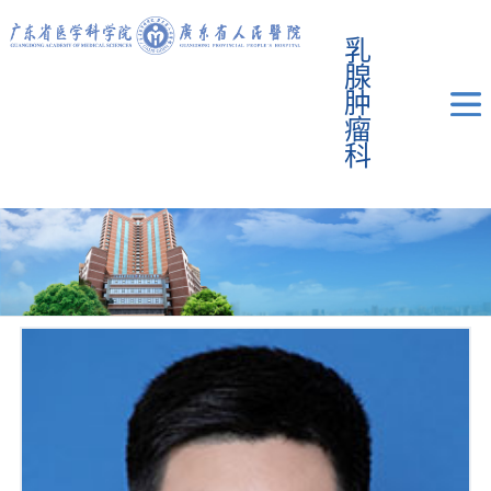
乳
腺
肿
瘤
科