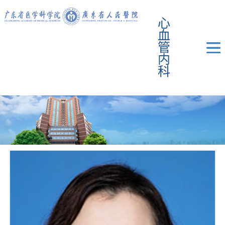
心
血
管
内
科