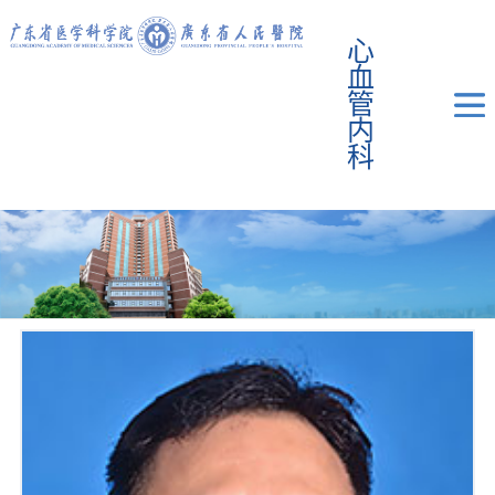
心
血
管
内
科