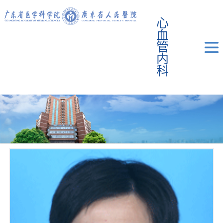
心
血
管
内
科