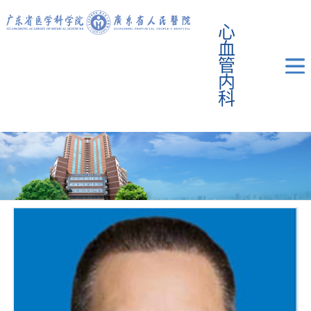
心
血
管
内
科