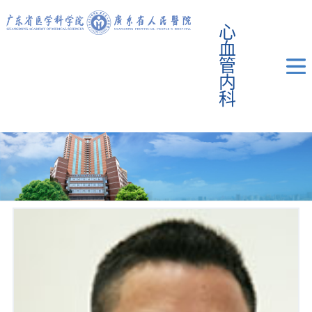
心
血
管
内
科