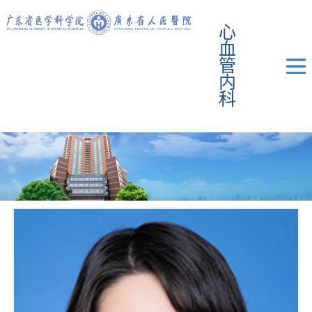
心
血
管
内
科