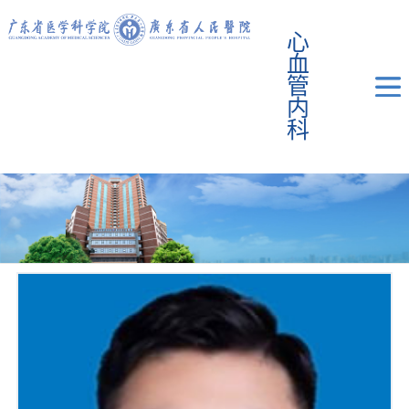
心
血
管
内
科