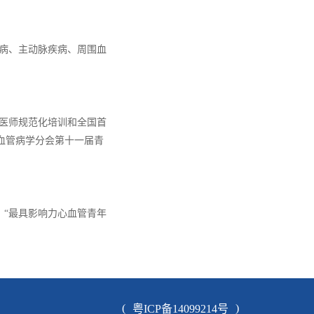
病、主动脉疾病、周围血
医师规范化培训和全国首
血管病学分会第十一届青
、“最具影响力心血管青年
(
)
粤ICP备14099214号