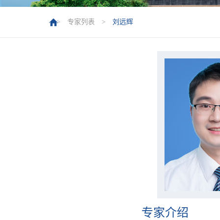
>
专家列表
>
刘远辉
专家介绍