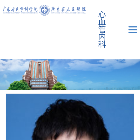
心
血
管
内
科