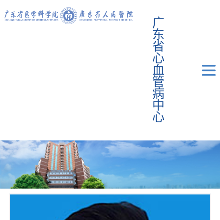
广
东
省
心
血
管
病
中
心