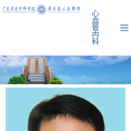
心
血
管
内
科