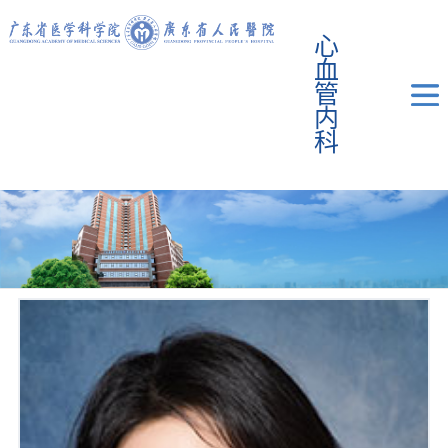
心
血
管
内
科