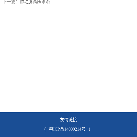
下一篇：肺动脉高压诊治
友情链接
(
)
粤ICP备14099214号