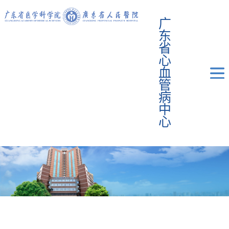
广
东
省
心
血
管
病
中
心