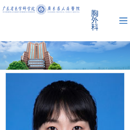
胸
外
科