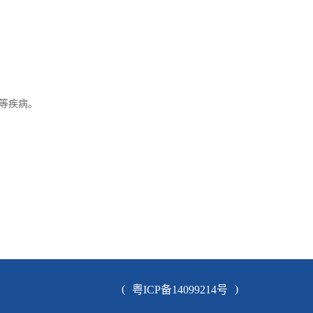
等疾病。
(
)
粤ICP备14099214号