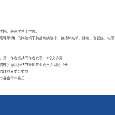
：
院，获医学博士学位。
乳晕切口的胸腔镜下胸部疾病治疗，包括肺结节、肺癌、食管癌、纵隔
一作者或共同作者发表SCI论文多篇
部肿瘤及肺结节管理专业委员会副秘书长
肿瘤专委会委员
委会青年委员