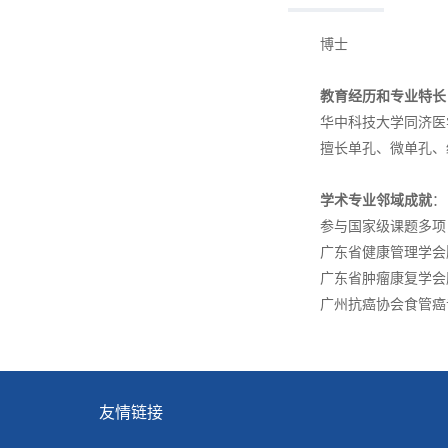
博士
教育经历和专业特长
华中科技大学同济医学
擅长单孔、微单孔、经
学术专业邻域成就
：
参与国家级课题多项，第
广东省健康管理学会胸
广东省肿瘤康复学会肺
广州抗癌协会食管癌专
友情链接