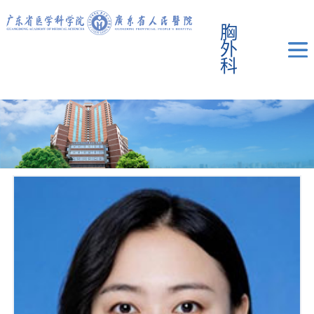
胸
外
科