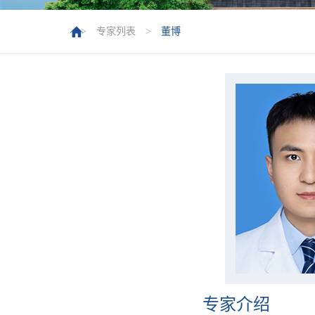
>
专家列表
>
董博
专家介绍