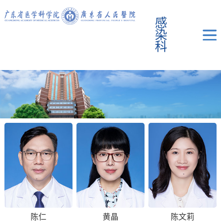
感
染
科
陈仁
黄晶
陈文莉