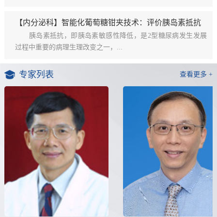
【内分泌科】智能化葡萄糖钳夹技术：评价胰岛素抵抗
的”金标准”
胰岛素抵抗，即胰岛素敏感性降低，是2型糖尿病发生发展
过程中重要的病理生理改变之一，...
专家列表
查看更多 +