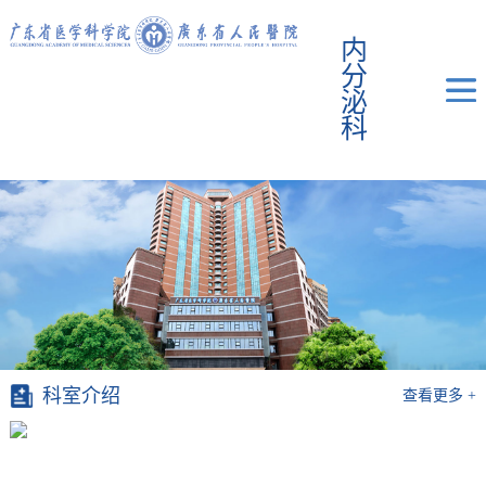
内
分
泌
科
科室介绍
查看更多 +