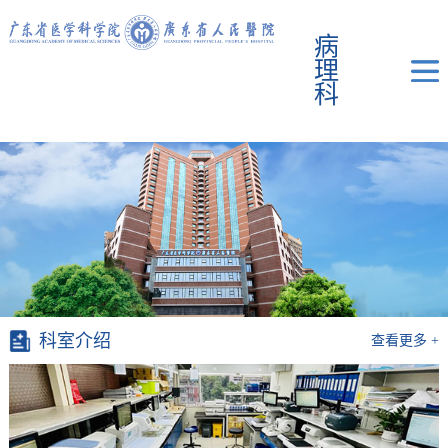
病
理
科
科室介绍
查看更多 +