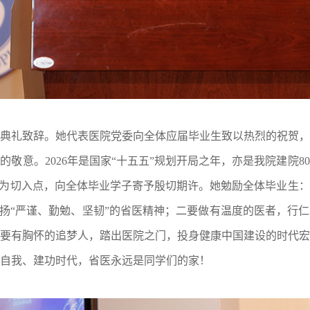
礼致辞。她代表医院党委向全体应届毕业生致以热烈的祝贺，
的敬意。2026年是国家“十五五”规划开局之年，亦是我院建院8
”为切入点，向全体毕业学子寄予殷切期许。她勉励全体毕业生
弘扬“严谨、勤勉、坚韧”的省医精神；二要做有温度的医者，行
要有胸怀的追梦人，踏出医院之门，投身健康中国建设的时代宏
自我、建功时代，省医永远是同学们的家！