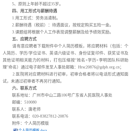
5、原则上年龄不超过35岁。
四、用工形式与薪酬待遇
1.用工形式：劳务派遣制。
2.薪酬待遇（税前）：待遇面议，按规定购买五险一金。
3.课题组将根据个人工作表现调整薪酬及给予绩效奖励。
五、应聘方式
请有意应聘者下载附件中个人简历模板，将应聘材料（包括：个
人简历、学历/学位证书、英语六级证书、身份证复印件、获奖证书及
其他证明相关能力的材料，打包压缩按“姓名+学历+李明团队科研助
理”命名）通过电子邮件发至人事处邮箱：Hrsc20876@gdph.org.cn；
2.医院将对应聘材料进行初审，初审合格者将以电话形式通知面
试，未通过初审者不再另行通知。
六、联系方式
联系地址：广州市中山二路106号广东省人民医院人事处
邮编：510080
联系人：唐老师
联系电话：020-83827812-20876
附件：个人简历模版
个人简历模板.docx