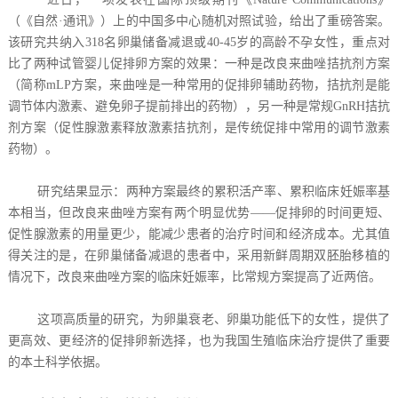
（《自然·通讯》）上的中国多中心随机对照试验，给出了重磅答案。
该研究共纳入318名卵巢储备减退或40-45岁的高龄不孕女性，重点对
比了两种试管婴儿促排卵方案的效果：一种是改良来曲唑拮抗剂方案
（简称mLP方案，来曲唑是一种常用的促排卵辅助药物，拮抗剂是能
调节体内激素、避免卵子提前排出的药物），另一种是常规GnRH拮抗
剂方案（促性腺激素释放激素拮抗剂，是传统促排中常用的调节激素
药物）。
研究结果显示：两种方案最终的累积活产率、累积临床妊娠率基
本相当，但改良来曲唑方案有两个明显优势——促排卵的时间更短、
促性腺激素的用量更少，能减少患者的治疗时间和经济成本。尤其值
得关注的是，在卵巢储备减退的患者中，采用新鲜周期双胚胎移植的
情况下，改良来曲唑方案的临床妊娠率，比常规方案提高了近两倍。
这项高质量的研究，为卵巢衰老、卵巢功能低下的女性，提供了
更高效、更经济的促排卵新选择，也为我国生殖临床治疗提供了重要
的本土科学依据。