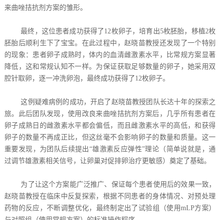
来曲唑拮抗剂方案的雏形。
最终，这位患者成功获得了12枚卵子，培育出5枚胚胎，移植2枚
胚胎后顺利生下了宝宝。在此过程中，赵晓苗教授还发现了一个特别
的现象：患者卵子成熟时，体内的血清雌激素水平，比常规方案显著
降低，这和常规认知不一样。为保证获取足够数量的卵子，她采用双
腔针取卵，逐一冲洗卵泡，最终成功获得了12枚卵子。
这例疑难病例的成功，开启了赵晓苗教授团队长达十年的探索之
旅。此后团队发现，使用改良来曲唑拮抗剂方案后，几乎所有患者在
卵子成熟日的雌激素水平都会偏低，而且雌激素水平的高低，和获得
卵子的数量不再成正比，但这丝毫不会影响卵子的数量和质量。这一
重要发现，为团队后续提出“雄激素反应弹性”理论（简单说就是，通
过调节雄激素相关信号，让卵巢对促排卵治疗更敏感）奠定了基础。
为了让这个方案能广泛推广、保证每个患者使用后的效果一致，
赵晓苗教授在临床中反复探索，根据不同患者的身体情况、对预处理
药物的反应，不断调整优化，最终制定出了试验组（使用mLP方案）
与对照组（使用常规方案）的标准操作程序。