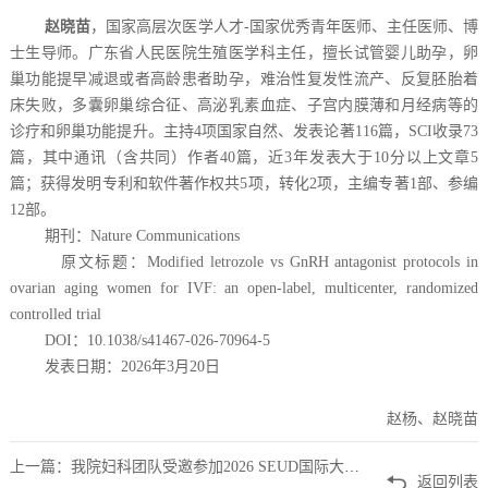
赵晓苗
，国家高层次医学人才-国家优秀青年医师、主任医师、博
士生导师。广东省人民医院生殖医学科主任，擅长试管婴儿助孕，卵
巢功能提早减退或者高龄患者助孕，难治性复发性流产、反复胚胎着
床失败，多囊卵巢综合征、高泌乳素血症、子宫内膜薄和月经病等的
诊疗和卵巢功能提升。主持4项国家自然、发表论著116篇，SCI收录73
篇，其中通讯（含共同）作者40篇，近3年发表大于10分以上文章5
篇；获得发明专利和软件著作权共5项，转化2项，主编专著1部、参编
12部。
期刊：Nature Communications
原文标题：Modified letrozole vs GnRH antagonist protocols in
ovarian aging women for IVF: an open-label, multicenter, randomized
controlled trial
DOI：10.1038/s41467-026-70964-5
发表日期：2026年3月20日
赵杨、赵晓苗
上一篇：我院妇科团队受邀参加2026 SEUD国际大会 展示内异症诊疗技术成果
返回列表