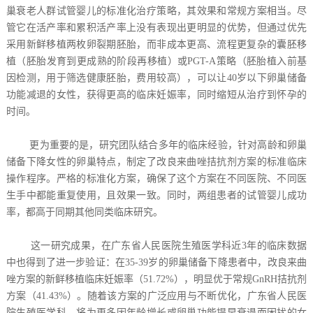
巢衰老人群试管婴儿的标准化治疗策略，其效果和常规方案相当。尽
管它在活产率和累积活产率上没有表现出更明显的优势，但通过优先
采用新鲜移植两枚卵裂期胚胎，而非成本更高、流程更复杂的囊胚移
植（胚胎发育到更成熟的阶段再移植）或PGT-A策略（胚胎植入前基
因检测，用于筛选健康胚胎，费用较高），可以让40岁以下卵巢储备
功能减退的女性，获得更高的临床妊娠率，同时缩短从治疗到怀孕的
时间。
更为重要的是，研究团队结合多年的临床经验，针对高龄和卵巢
储备下降女性的卵巢特点，制定了改良来曲唑拮抗剂方案的标准临床
操作程序。严格的标准化方案，确保了这个方案在不同医院、不同医
生手中都能重复使用，且效果一致。同时，两组患者的试管婴儿成功
率，都高于同期其他同类临床研究。
这一研究成果，在广东省人民医院生殖医学科近3年的临床数据
中也得到了进一步验证：在35-39岁的卵巢储备下降患者中，改良来曲
唑方案的新鲜移植临床妊娠率（51.72%），明显优于常规GnRH拮抗剂
方案（41.43%）。随着该方案的广泛应用与不断优化，广东省人民医
院生殖医学科，将为更多因年龄增长或卵巢功能提早衰退而困扰的女