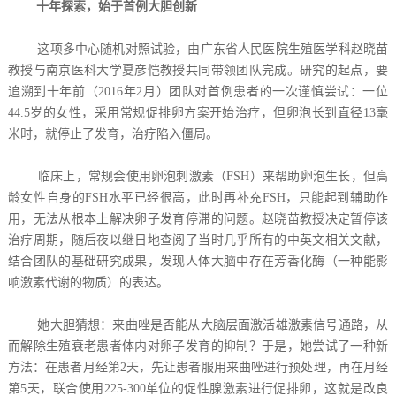
十年探索，始于首例大胆创新
这项多中心随机对照试验，由广东省人民医院生殖医学科赵晓苗
教授与南京医科大学夏彦恺教授共同带领团队完成。研究的起点，要
追溯到十年前（2016年2月）团队对首例患者的一次谨慎尝试：一位
44.5岁的女性，采用常规促排卵方案开始治疗，但卵泡长到直径13毫
米时，就停止了发育，治疗陷入僵局。
临床上，常规会使用卵泡刺激素（FSH）来帮助卵泡生长，但高
龄女性自身的FSH水平已经很高，此时再补充FSH，只能起到辅助作
用，无法从根本上解决卵子发育停滞的问题。赵晓苗教授决定暂停该
治疗周期，随后夜以继日地查阅了当时几乎所有的中英文相关文献，
结合团队的基础研究成果，发现人体大脑中存在芳香化酶（一种能影
响激素代谢的物质）的表达。
她大胆猜想：来曲唑是否能从大脑层面激活雄激素信号通路，从
而解除生殖衰老患者体内对卵子发育的抑制？于是，她尝试了一种新
方法：在患者月经第2天，先让患者服用来曲唑进行预处理，再在月经
第5天，联合使用225-300单位的促性腺激素进行促排卵，这就是改良