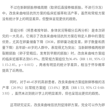
不过在新鲜胚胎移植周期（取卵后直接移植胚胎，不进行冷冻）
中，改良来曲唑拮抗剂方案的临床妊娠率和活产率，虽然和常规方案
没有统计学上的明显差异，但整体呈现更优的趋势。
亚组分析（将患者按年龄、身体状况等细分后再分析）是本次研
究的一大亮点，它揭示了改良来曲唑拮抗剂方案在特定人群中的潜在
优势，尤其在卵巢储备下降（DOR，即卵巢功能变差，卵子数量和质
量下降）且年龄<40岁的人群中，表现得尤为突出：当新鲜移植两枚卵
裂期胚胎（卵子受精后，发育到早期的胚胎）时，改良来曲唑方案组
的临床妊娠率达到65.8%，而常规方案组仅为36.4%（RR 1.81, 95% CI
1.15-2.85，p = 0.015），两者有明显的统计学差异，相当于怀孕概率
提高了近两倍。
同时，对于40-45岁的高龄患者，改良来曲唑方案组新鲜移植的活
产率（20.9%）比常规方案组（13.6%）更高（RR 1.53, 95% CI 0.60-
3.93），虽然未达到统计学上的明显差异，但也呈现出更优的趋势。
这项研究证实，改良来曲唑拮抗剂促排卵方案，完全可以作为卵