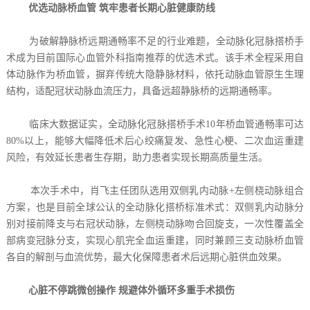
优选动脉桥血管 筑牢患者长期心脏健康防线
为破解静脉桥远期通畅率不足的行业难题，全动脉化冠脉搭桥手
术成为目前国际心血管外科指南推荐的优选术式。该手术全程采用自
体动脉作为桥血管，摒弃传统大隐静脉材料，依托动脉血管原生生理
结构，适配冠状动脉血流压力，具备远超静脉桥的远期通畅率。
临床大数据证实，全动脉化冠脉搭桥手术10年桥血管通畅率可达
80%以上，能够大幅降低术后心绞痛复发、急性心梗、二次血运重建
风险，有效延长患者生存期，助力患者实现长期高质量生活。
本次手术中，肖飞主任团队选用双侧乳内动脉+左侧桡动脉组合
方案，也是目前全球公认的全动脉化搭桥标准术式：双侧乳内动脉分
别对接前降支与右冠状动脉，左侧桡动脉吻合回旋支，一次性覆盖全
部病变冠脉分支，实现心肌完全血运重建，同时兼顾三支动脉桥血管
各自的解剖与血流优势，最大化保障患者术后远期心脏供血效果。
心脏不停跳微创操作 规避体外循环多重手术损伤