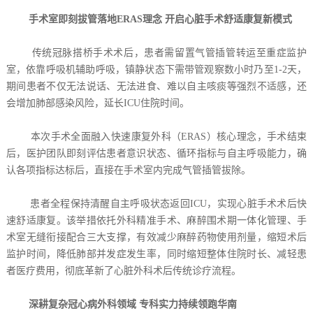
手术室即刻拔管落地ERAS理念 开启心脏手术舒适康复新模式
传统冠脉搭桥手术术后，患者需留置气管插管转运至重症监护
室，依靠呼吸机辅助呼吸，镇静状态下需带管观察数小时乃至1-2天，
期间患者不仅无法说话、无法进食、难以自主咳痰等强烈不适感，还
会增加肺部感染风险，延长ICU住院时间。
本次手术全面融入快速康复外科（ERAS）核心理念，手术结束
后，医护团队即刻评估患者意识状态、循环指标与自主呼吸能力，确
认各项指标达标后，直接在手术室内完成气管插管拔除。
患者全程保持清醒自主呼吸状态返回ICU，实现心脏手术术后快
速舒适康复。该举措依托外科精准手术、麻醉围术期一体化管理、手
术室无缝衔接配合三大支撑，有效减少麻醉药物使用剂量，缩短术后
监护时间，降低肺部并发症发生率，同时缩短整体住院时长、减轻患
者医疗费用，彻底革新了心脏外科术后传统诊疗流程。
深耕复杂冠心病外科领域 专科实力持续领跑华南