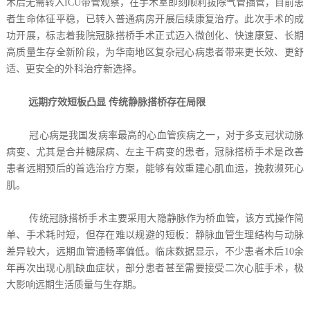
术后无需转入ICU带管观察，在手术室即刻顺利拔除气管插管，目前患
者生命体征平稳，已转入普通病房开展后续康复治疗。此次手术的成
功开展，标志着我院冠脉搭桥手术正式迈入微创化、快速康复、长期
高质量生存全新阶段，为华南地区复杂冠心病患者带来更长效、更舒
适、更安全的外科治疗新选择。
远期疗效短板凸显 传统静脉搭桥存在局限
冠心病是我国发病率最高的心血管疾病之一，对于多支冠状动脉
病变、尤其是合并糖尿病、左主干病变的患者，冠脉搭桥手术是改善
患者远期预后的首选治疗方案，能够有效重建心肌血运，挽救濒死心
肌。
传统冠脉搭桥手术主要采用大隐静脉作为桥血管，该方式操作简
单、手术耗时短，但存在难以规避的短板：静脉血管生理结构与动脉
差异较大，远期血管通畅率偏低。临床数据显示，不少患者术后10余
年再次出现心肌缺血症状，部分患者甚至需要接受二次心脏手术，极
大影响远期生活质量与生存期。