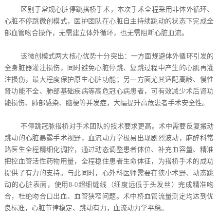
区别于常规心脏停跳搭桥手术，本次手术全程采用非体外循环、
心脏不停跳微创模式，医护团队在心脏自主持续跳动的状态下完成全
部血管吻合操作，无需建立体外循环，也无需阻断心脏血流。
该微创模式两大核心优势十分突出：一方面规避体外循环引发的
全身脏器灌注损伤，同时避免心脏停跳、复跳过程中产生的心肌再灌
注损伤，最大程度保护原生心脏功能；另一方面尤其适配高龄、慢性
肾功能不全、肺部基础疾病等高危冠心病患者，可有效减少术后肾功
能损伤、肺部感染、脑梗等并发症，大幅提升高危患者手术安全性。
不停跳冠脉搭桥对手术团队的技术要求更高。术中需要反复搬动
跳动的心脏暴露手术视野，血流动力学极易出现剧烈波动，麻醉科常
路医生全程精细化调控，通过动态调整患者体位、补充血容量、精准
把控血管活性药物用量，全程稳住患者生命体征，为搭桥手术的成功
提供了有力的支持。与此同时，心外科医师需要在狭小术野、动态跳
动的心脏表面，使用8-0超细缝线（细度远低于头发丝）完成精准吻
合，杜绝吻合口出血、血管狭窄问题。术中桥血管流量测定均达到优
良标准，心脏节律稳定、跳动有力，血流动力学平稳。