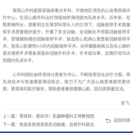
我院心外科是国家临床重点专科、华南地区领先的心血管疾病诊
疗中心，在冠心病外科治疗领域始终保持国内先进水平。近年来，在
陈寄梅所长、郭惠明主任等学科带头人的引领下，冠脉搭桥手术数量
和手术质量稳步提升，开展了多支动脉、全动脉化不停跳冠脉搭桥手
术、腔镜辅助微创冠脉搭桥手术、缺血性心肌病心衰患者冠脉搭桥手
术、急性心肌梗死6小时内冠脉搭桥手术、合并瓣膜疾病以及先心病的
复合搭桥手术等各类复杂冠脉外科手术，手术成功率、远期疗效均达
到国内先进水平。
心外科团队始终坚持以患者为中心，不断探索优化诊疗方案，将
先进技术与快速康复理念结合，致力于为广大冠心病患者提供更优
质、更高效的医疗服务，帮助患者重获健康心脏，回归高质量生活。
肖飞
上一篇：零排异、更经济！乳腺肿瘤科王坤教授团队成功开展首例乳腺癌一期自体脂肪移植全乳房重建术
返回列表
下一篇：免疫系统诱发高危动脉瘤，血管外科联合多学科成功救治