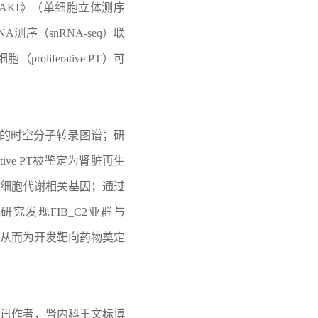
ules during AKI》（单细胞立体测序
序（snRNA-seq）联
liferative PT）可
辨率的时空分子转录图谱；研
ive PT被鉴定为肾脏再生
细胞代谢相关基因；通过
究发现FIB_C2亚群与
见解，从而为开发靶向药物奠定
讯作者，肾内科王文标博