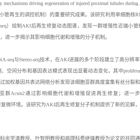
latory mechanisms driving regeneration of injured proximal tub
小管再生的调控机制）的重要研究成果。该研究利用单细胞核RNA测
-seq）绘制AKI后再生修复动态图谱，发现一群增殖性近端小管细胞（pro
，进一步揭示其影响细胞代谢和增殖的分子机制。
-seq与Stereo-seq技术，在AKI进展的多个阶段建立了高分
空间分布和基因表达模式表现出显著动态变化，其中proliferat
过加权基因共表达网络分析发现该细胞亚群高度富集有丝分裂和
群Acsm2通过影响细胞代谢和增殖促进再生修复；进一步研
 PT形成组织修复微环境。该研究为AKI后再生修复分子机制提供了新的
余学清教授、叶智明教授和病理科费继锋教授为论文的共同通