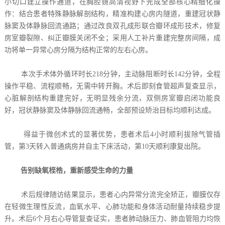
小切口建立操作通道，在胸腔镜高清视野下完成全部核心精细化操
作：结合患者特殊静脉解剖结构，精准构建心房内隧道，重建冠状静
脉窦及体静脉回流通路；通过改良双孔成形联合瓣环成形技术，修复
房室瓣裂隙、纠正瓣膜关闭不全；采用人工补片重建完整房间隔，成
功将单一异常心房分隔为结构正常的左右心房。
本次手术体外循环时长218分钟，主动脉阻断时长142分钟，全程
操作平稳、流程顺畅，无需中转开胸。术后即刻食管超声复查显示，
心脏解剖结构重建完好，无明显残余分流，双侧房室瓣启闭功能良
好，冠状静脉窦及体静脉回流通畅，全部预设矫治目标均顺利达成。
得益于微创术式的显著优势，患者术后4小时顺利拔除气管插
管，第3天转入普通病房并自主下床活动，第10天顺利康复出院。
告别缺氧桎梏，重新感受生命的力量
术后规律随访结果显示，患者心内异常分流完全矫正，瓣膜仅存
在轻微生理性反流，血氧水平、心肺功能和身体活动耐量持续稳步提
升。术后6个月右心导管复查证实，患者肺动脉压力、肺血管阻力均恢