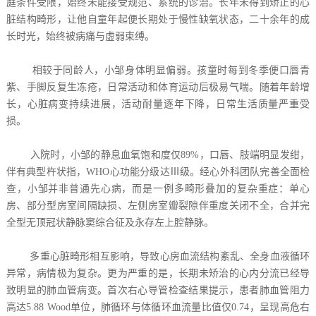
庭条件受限，始终未能接受规范、系统的诊治。长年未得到矫正的心
脏结构畸形，让他自童年起便长期处于慢性缺氧状态，二十余年的成
长时光，始终被病痛与虚弱束缚。
相较于同龄人，小邹身体明显偏弱。孩童时每到冬季便口唇青
紫、手脚反复生冻疮，日常活动和体育运动后极易气喘。随着年龄增
长，心脏病变持续进展，活动耐量逐年下降，日常生活质量严重受
损。
入院时，小邹的静息血氧饱和度仅89%，口唇、肢端明显发绀，
伴有典型杵状指，WHO心功能分级达Ⅲ级。经心外科团队完善全面检
查，小邹并非普通先心病，而是一例多畸形叠加的复杂重症：单心
房、部分型房室间隔缺损、左侧房室瓣裂隙伴重度关闭不全，合并完
全型无顶冠状静脉窦综合征及永存左上腔静脉。
多重心脏畸形相互影响，导致心房血流结构紊乱、全身血液循环
异常，病情极为复杂。更为严重的是，长期未矫治的心内分流已经导
致明显的肺血管病变。首次右心导管检查结果提示，患者肺血管阻力
高达5.88 Wood单位，肺循环与体循环血流量比值仅0.74，呈现高危右