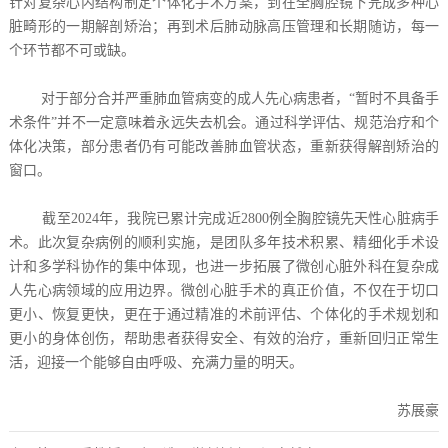
针对复杂心内结构制定个体化手术方案，到在全胸腔镜下完成多种心
脏畸形的一期解剖矫治；再到术后肺动脉高压管理和长期随访，每一
个环节都不可或缺。
对于部分合并严重肺血管病变的成人先心病患者，“暂时不具备手
术条件”并不一定意味着永远失去机会。通过科学评估、规范治疗和个
体化决策，部分患者仍有可能改善肺血管状态，重新获得解剖矫治的
窗口。
截至2024年，我院已累计完成近2800例全胸腔镜先天性心脏病手
术。此次复杂病例的顺利实施，是团队多年技术积累、精细化手术设
计和多学科协作的集中体现，也进一步拓展了微创心脏外科在复杂成
人先心病领域的应用边界。微创心脏手术的真正价值，不仅在于切口
更小、恢复更快，更在于通过精准的术前评估、个体化的手术规划和
更小的身体创伤，帮助患者获得安全、有效的治疗，重新回归正常生
活，迎接一个能够自由呼吸、充满力量的明天。
苏展豪