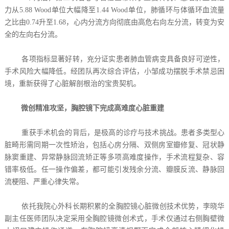
力从5.88 Wood单位大幅降至1.44 Wood单位，肺循环与体循环血流量
之比由0.74升至1.68，心内分流方向彻底由高危右向左分流，转变为安
全的左向右分流。
各项指标显著好转，充分证实患者肺血管病变具备良好可逆性，
手术风险大幅降低。经团队再次综合评估，小邹成功摆脱手术禁忌困
境，重新获得了心脏解剖根治的宝贵契机。
微创精准攻坚，胸腔镜下完成高难度心脏重建
重获手术机会的背后，是极高的诊疗与技术挑战。患者多类型心
脏畸形需同期一次性矫治，包括心房分隔、双侧房室瓣修复、冠状静
脉窦重建、异常静脉回流矫正等多项高难度操作，手术流程复杂、容
错率极低。任一操作偏差，都可能引发残余分流、瓣膜反流、静脉回
流梗阻、严重心律失常。
依托我院心外科长期积累的全胸腔镜心脏微创技术优势，李晓华
副主任医师团队决定采用全胸腔镜微创术式，手术仅通过右侧胸壁微