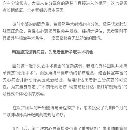
向左分流状态，大量未充分氧合的静脉血直接进入体循环，这也是患
者长期低氧、全身紫绀的根本原因。
彼时小邹的病情危重，若贸然手术封堵心内分流，极易诱发肺动
脉高压危象、急性右心衰竭等致命并发症。经初步评估，患者暂时不
具备外科根治手术条件，一度面临终身无法矫治的困境。
精准施策逆转病变，为患者重新争取手术机会
面对这一近乎失去手术机会的复杂病例，我院心外科团队并未简
单判定“无法手术”，而是秉持严谨审慎的诊疗理念，结合科室丰富的
先心病合并肺动脉高压救治经验，精准评估患者肺血管病变的可逆
性，为其量身制定了“术前靶向治疗+动态随访评估+最终解剖矫治”的
阶梯式个体化诊疗方案。
在医护团队的严密随访与全程监护下，患者接受了为期6个月的
三联肺动脉高压靶向药物规范治疗。
6个月后，第二次右心导管检查带来了重要转机：患者肺血管阻