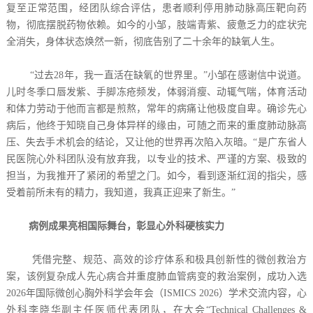
复至正常范围，经团队综合评估，患者顺利停用肺动脉高压靶向药
物，彻底摆脱药物依赖。如今的小邹，肢端青紫、疲惫乏力的症状完
全消失，身体状态焕然一新，彻底告别了二十余年的缺氧人生。
“过去28年，我一直活在缺氧的世界里。”小邹在感谢信中说道。
儿时冬季口唇发紫、手脚冻疮频发，体弱消瘦、动辄气喘，体育活动
和体力劳动于他而言都是煎熬，常年的病痛让他极度自卑。确诊先心
病后，他终于知晓自己身体异样的缘由，可随之而来的重度肺动脉高
压、失去手术机会的结论，又让他的世界再次陷入灰暗。“是广东省人
民医院心外科团队没有放弃我，以专业的技术、严谨的方案、极致的
担当，为我推开了紧闭的希望之门。如今，看到逐渐红润的指尖，感
受着前所未有的精力，我知道，我真正迎来了新生。”
病例成果亮相国际舞台，彰显心外科硬核实力
凭借完整、规范、高效的诊疗体系和极具创新性的微创救治方
案，该例复杂成人先心病合并重度肺血管病变的救治案例，成功入选
2026年国际微创心胸外科学会年会（ISMICS 2026）学术交流内容，心
外科李晓华副主任医师代表团队，在大会“Technical Challenges &