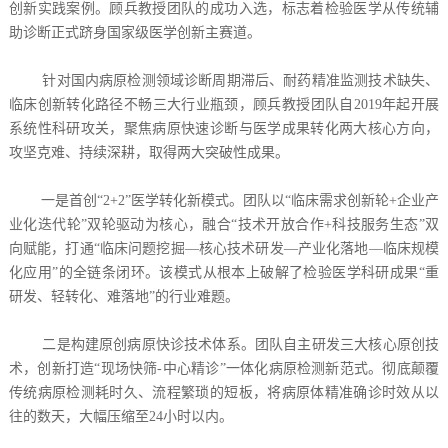
创新实践案例。顾兵教授团队的成功入选，标志着检验医学从传统辅
助诊断正式跻身国家级医学创新主赛道。
针对国内病原检测领域诊断周期滞后、耐药精准监测技术缺失、
临床创新转化路径不畅三大行业瓶颈，顾兵教授团队自2019年起开展
系统性科研攻关，聚焦病原快速诊断与医学成果转化两大核心方向，
攻坚克难、持续深耕，取得两大突破性成果。
一是首创“2+2”医学转化新模式。团队以“临床需求创新轮+企业产
业化迭代轮”双轮驱动为核心，融合“技术开放合作+科技服务生态”双
向赋能，打通“临床问题挖掘—核心技术研发—产业化落地—临床规模
化应用”的全链条闭环。该模式从根本上破解了检验医学科研成果“重
研发、轻转化、难落地”的行业难题。
二是构建原创病原快诊技术体系。团队自主研发三大核心原创技
术，创新打造“现场快筛-中心精诊”一体化病原检测新范式。彻底颠覆
传统病原检测耗时久、流程繁琐的短板，将病原体精准确诊时效从以
往的数天，大幅压缩至24小时以内。