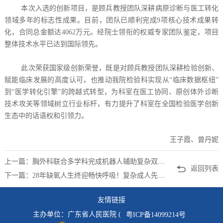
本次入选的创新项目，是顾兵教授团队深耕病原诊断与医工转化
领域多年的标志性成果。目前，团队已顺利完成9项核心技术成果转
化，合同总金额达4062万元。经院士领衔的权威专家团队鉴定，项目
整体技术水平已达到国际领先。
此次荣获国家级创新荣誉，既是对顾兵教授团队深耕检验创新、
赋能临床发展的高度认可，也推动我院检验科实现从“临床数据枢纽”
到“医学转化引擎”的跨越式转型，为科室在医工协同、原创体外诊断
技术攻关等领域树立行业标杆，有力提升了科室在全国检验医学创新
生态中的话语权和引领力。
王子霞、曾丹妮
上一篇：胸外科联合多学科完成机器人辅助复杂双原发肿瘤根治手术
返回列表
下一篇：28年缺氧人生终迎畅快呼吸！复杂成人先心病微创诊疗成果在国际学术会分享
友情链接
主办单位：广东省人民医院 (
粤ICP备14099214号