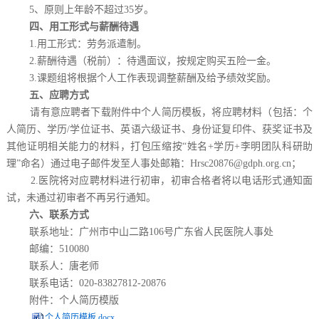
5、原则上年龄不超过35岁。
四、用工形式与薪酬待遇
1.用工形式：劳务派遣制。
2.薪酬待遇（税前）：待遇面议，按规定购买五险一金。
3.课题组将根据个人工作表现调整薪酬及给予绩效奖励。
五、应聘方式
请有意应聘者下载附件中个人简历模板，将应聘材料（包括：个
人简历、学历/学位证书、英语六级证书、身份证复印件、获奖证书及
其他证明相关能力的材料，打包压缩按“姓名+学历+李明团队科研助
理”命名）通过电子邮件发至人事处邮箱：Hrsc20876@gdph.org.cn；
2.医院将对应聘材料进行初审，初审合格者将以电话形式通知面
试，未通过初审者不再另行通知。
六、联系方式
联系地址：广州市中山二路106号广东省人民医院人事处
邮编：510080
联系人：唐老师
联系电话：020-83827812-20876
附件：个人简历模版
个人简历模板.docx