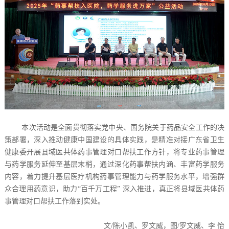
本次活动是全面贯彻落实党中央、国务院关于药品安全工作的决
策部署，深入推动健康中国建设的具体实践，是精准对接广东省卫生
健康委开展县域医共体药事管理对口帮扶工作方针，将专业药事管理
与药学服务延伸至基层末梢，通过深化药事帮扶内涵、丰富药学服务
内容，着力提升基层医疗机构药事管理能力与药学服务水平，增强群
众合理用药意识，助力“百千万工程” 深入推进，真正将县域医共体药
事管理对口帮扶工作落到实处。
文/陈小凯、罗文威，图/罗文威、李 怡