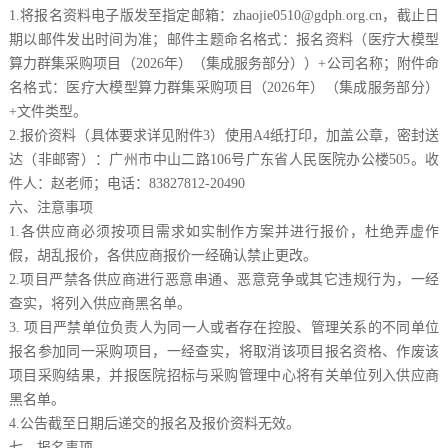
1.将报名资料电子版发至指定邮箱：zhaojie0510@gdph.org.cn，截止日
期以邮件发出时间为准；邮件主题命名格式：报名资料（医疗大模型
算力群集采购项目（2026年）（集成服务部分））+公司名称；附件命
名格式：医疗大模型算力群集采购项目（2026年）（集成服务部分）
+文件类型。
2.报价资料（具体要求详见附件3）使用A4纸打印，加盖公章，密封送
达（非邮寄）：广州市中山二路106号广东省人民医院办公楼505。收
件人：赵老师；电话：83827812-20490
六、注意事项
1.各供应商必须按项目需求如实制作方案并进行报价，杜绝弄虚作
假，胡乱报价，各供应商报价一经确认禁止更改。
2.项目严禁各供应商进行恶意串通、恶意竞争或其它违规行为，一经
查实，将列入供应商黑名单。
3. 项目严禁单位负责人为同一人或者存在控股、管理关系的不同单位
报名参加同一采购项目，一经查实，将取消该项目报名资格、作废该
项目采购结果，并报医院招标与采购管理中心将有关单位列入供应商
黑名单。
4.公告截至日期后递交的报名及报价资料无效。
七、报名事项