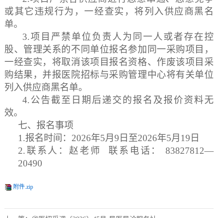
或其它违规行为，一经查实，将
列入
供应商黑名
单。
3.
项目严禁单位负责人为同一人或者存在控
股、管理关系的不同单位
报名
参加同一采购项目
，
一经查实，将取消
该项目报名资格
、作废该项目
采
购结果，并
报
医院
招标与采购管理中心将
有关单位
列入供应商黑名单。
4
.公告截至日期后递交的报名及报价资料无
效。
七、
报名事项
1.报名时间：
202
6
年
5
月
9
日至
202
6
年
5
月
19
日
2.联系人
：赵老师
联系电话：
83827812—
20490
附件.zip