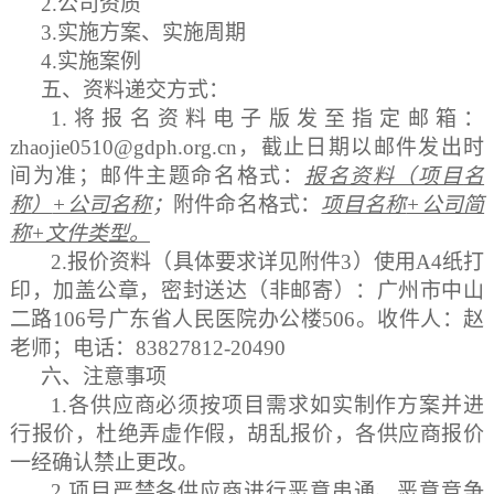
2.公司资质
3.
实施方案、实施周期
4.
实施案例
五
、
资料递交方式：
1.将报名
资料
电子版发至指定邮箱：
zhaojie0510@gdph.org.cn，截止日期以邮件发出时
间为准；邮件主题命名格式：
报名资料（项目
名
称
）
+公司名称
；
附件命名格式：
项目名称
+公司简
称+文件类型
。
2.报价资料（具体要求详见附件3）使用A4纸打
印，加盖公章，密封送达（非邮寄）：广州市中山
二路106号广东省人民医院办公楼506。收件人：赵
老师；电话：83827812-20
490
六
、注意事项
1.
各供应商必须按
项目需求
如实制作方案并进
行报价，杜绝弄虚作假，胡乱报价，各供应商报价
一经确认禁止更改。
2.项目严禁各供应商进行恶意
串通
、恶意竞争