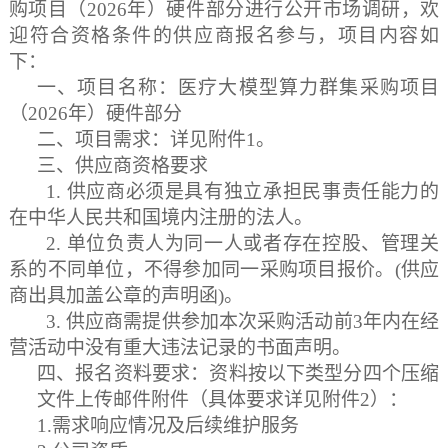
购项目（
2026年）硬件部分
进行公开市场调研，欢
迎符合资格条件的供应商报名参与，项目
内容如
下：
一
、项目
名称
：
医疗大模型算力群集采购项目
（
2026年）硬件部分
二
、
项目
需求：
详见附件
1。
三
、供应商资格
要求
1.
供应商必须是具有独立承担民事责任能力的
在中华人民共和国境内注册的法人。
2.
单位负责人为同一人或者存在控股、管理关
系的不同单位，不得参加同一采购项目报价。
(供应
商出具
加盖
公章的声明函
)。
3.
供应商需提供参加本次采购活动前
3年内在经
营活动中没有重大违法记录的书面声明。
四
、
报名资料要求：资料按以下类型分四个压缩
文件上传邮件附件（具体要求详见附件
2）：
1.需求
响应
情况
及后续维护服务