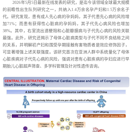
2026年5月5日最新在线发表的研究，是迄今该领域全球最大规模
的前瞻性出生队列研究之一，共纳入1.4万余名孕产妇和1.5万余名子
代。研究发现，患有成人先心病的孕妈妈，其子代患先心病的风险增
加71%；而患有获得性心脏病的孕妈妈，其子代先心病风险也增加
38%。其中，右室流出道梗阻和心脏瓣膜病与子代先心病的风险关联
最强。此外，研究还揭示了母体心脏病类型与子代不同不良结局之间
的关系，并明解初产妇和围受孕期接触有害物质者是效应修饰因子，
可显著增强上述关联强度。该研究首次在亚洲人群中系统量化了母体
心脏疾病对子代先心病的风险，强调对患有心脏疾病的孕妇应进行早
期胎儿心脏超声筛查、多学科管理及针对性遗传咨询。