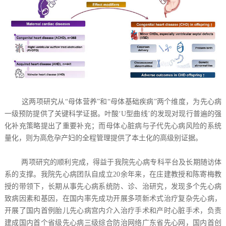
这两项研究从“母体营养”和“母体基础疾病”两个维度，为先心病
一级预防提供了关键科学证据。叶酸‘U型曲线’的发现对现行普遍的强
化补充策略提出了重要补充；而母体心脏病与子代先心病风险的系统
量化，则为高危孕产妇的全程管理提供了本土化的高级别证据。
两项研究的顺利完成，得益于我院先心病专科平台及长期随访体
系的支撑。我院先心病团队自成立20余年来，在庄建教授和陈寄梅教
授的带领下，长期从事先心病系统防、诊、治研究，发现多个先心病
致病因素和基因，在国内率先成功开展多项新术式治疗复杂先心病，
开展了国内首例胎儿先心病宫内介入治疗手术和产时心脏手术，负责
建成国内首个省级先心病三级综合防治网络广东省先心网，国内首创