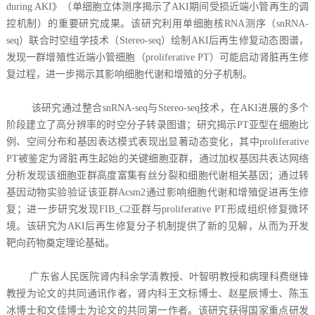
during AKI》（单细胞立体测序揭示了AKI期间受损近端小管再生的调
控机制）的重要研究成果。该研究利用单细胞核RNA测序（snRNA-
seq）联合时空组学技术（Stereo-seq）绘制AKI后再生修复动态图谱，
发现一群增殖性近端小管细胞（proliferative PT）可能启动肾脏再生修
复过程，进一步揭示其影响细胞代谢和增殖的分子机制。
该研究通过整合snRNA-seq与Stereo-seq技术，在AKI进展的多个
阶段建立了高分辨率的时空分子转录图谱；研究揭示PT亚型在细胞比
例、空间分布和基因表达模式表现出显著动态变化，其中proliferative
PT被鉴定为肾脏再生起始的关键细胞亚群，通过加权基因共表达网络
分析发现该细胞亚群高度富集有丝分裂和细胞代谢相关基因；通过转
基因动物实验验证该亚群Acsm2通过影响细胞代谢和增殖促进再生修
复；进一步研究发现FIB_C2亚群与proliferative PT形成组织修复微环
境。该研究为AKI后再生修复分子机制提供了新的见解，从而为开发
靶向药物奠定理论基础。
广东省人民医院肾内科余学清教授、叶智明教授和病理科费继锋
教授为论文的共同通讯作者，肾内科王文标博士、赵星辰博士、陈玉
冰博士和文佳博士为论文的共同第一作者。该研究获得国家重点研发