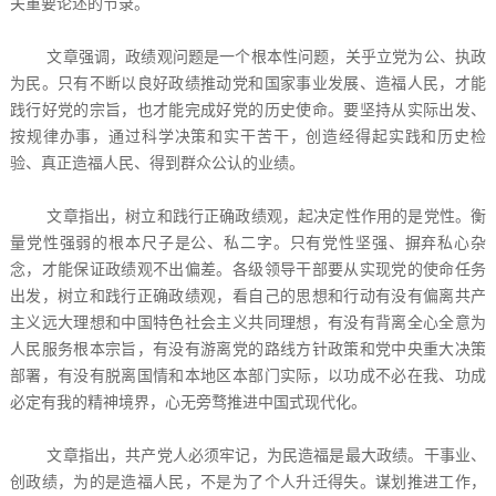
关重要论述的节录。
文章强调，政绩观问题是一个根本性问题，关乎立党为公、执政
为民。只有不断以良好政绩推动党和国家事业发展、造福人民，才能
践行好党的宗旨，也才能完成好党的历史使命。要坚持从实际出发、
按规律办事，通过科学决策和实干苦干，创造经得起实践和历史检
验、真正造福人民、得到群众公认的业绩。
文章指出，树立和践行正确政绩观，起决定性作用的是党性。衡
量党性强弱的根本尺子是公、私二字。只有党性坚强、摒弃私心杂
念，才能保证政绩观不出偏差。各级领导干部要从实现党的使命任务
出发，树立和践行正确政绩观，看自己的思想和行动有没有偏离共产
主义远大理想和中国特色社会主义共同理想，有没有背离全心全意为
人民服务根本宗旨，有没有游离党的路线方针政策和党中央重大决策
部署，有没有脱离国情和本地区本部门实际，以功成不必在我、功成
必定有我的精神境界，心无旁骛推进中国式现代化。
文章指出，共产党人必须牢记，为民造福是最大政绩。干事业、
创政绩，为的是造福人民，不是为了个人升迁得失。谋划推进工作，