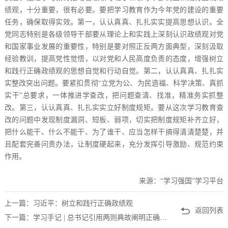
绩观，十分重要，很有必要。要把学习教育作为今年党的建设的重要
任务，确保取得实效。第一，认认真真、扎扎实实提高思想认识。全
党同志特别是各级领导干部要从理论上和实践上深刻认识政绩观对党
和国家事业发展的重要性，特别是要对照正反两方面典型，深刻汲取
经验教训，提高党性觉悟，以对党和人民高度负责的态度，增强树立
和践行正确政绩观的思想自觉和行动自觉。第二，认认真真、扎扎实
实整改突出问题。要紧扣贯彻“立党为公、为民造福、科学决策、真抓
实干”总要求，一体推进学查改，把问题查清、找准，精准务实抓整
改。第三，认认真真、扎扎实实立好制度规矩。要从这次学习教育查
改的问题中发现制度漏洞、短板、弱项，切实把制度规矩补齐立好，
把什么能干、什么不能干、为了谁干、应当怎样干搞得清清楚楚，并
且配套完善问责办法，让制度硬起来，充分发挥引导激励、规范约束
作用。
来源：“学习强国”学习平台
上一篇：习近平：树立和践行正确政绩观
返回列表
下一篇：学习手记 | 总书记引用两则典故阐明正确政绩观