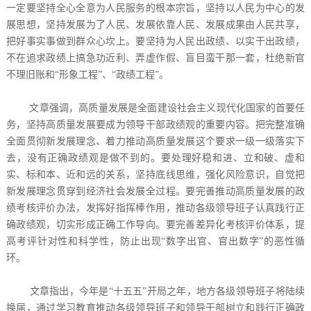
一定要坚持全心全意为人民服务的根本宗旨，坚持以人民为中心的发
展思想，坚持发展为了人民、发展依靠人民、发展成果由人民共享，
把好事实事做到群众心坎上。要坚持为人民出政绩、以实干出政绩，
不在追求政绩上搞急功近利、弄虚作假、盲目蛮干那一套，杜绝新官
不理旧账和“形象工程”、“政绩工程”。
文章强调，高质量发展是全面建设社会主义现代化国家的首要任
务，坚持高质量发展要成为领导干部政绩观的重要内容。把完整准确
全面贯彻新发展理念、着力推动高质量发展这个要求一级一级落实下
去，没有正确政绩观是做不到的。要处理好稳和进、立和破、虚和
实、标和本、近和远的关系，坚持底线思维，强化风险意识，自觉把
新发展理念贯穿到经济社会发展全过程。要完善推动高质量发展的政
绩考核评价办法，发挥好指挥棒作用，推动各级领导班子认真践行正
确政绩观，切实形成正确工作导向。要完善差异化考核评价体系，提
高考评针对性和科学性，防止出现“数字出官、官出数字”的恶性循
环。
文章指出，今年是“十五五”开局之年，地方各级领导班子将陆续
换届，通过学习教育推动各级领导班子和领导干部树立和践行正确政