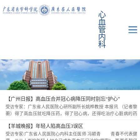
心
血
管
内
科
【广州日报】高血压合并冠心病降压同时别忘“护心”
受访专家：广东省人民医院心研所副所长姚桦教授 本报讯 （记者黎
蘅）得了高血压就吃降压药，得了冠心病，还得吃治疗心脏病的药
物。然而，当这两种疾病在一个人身上同时发生时，又该怎么办呢？
【羊城晚报】年轻人陷高血压3误区
据了解，我国约70%的冠心病患...
受访专家/广东省人民医院心内科主任医师 冯颖青 青春不代表健