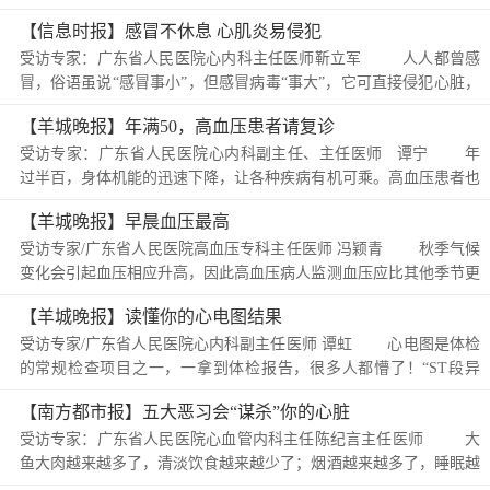
嗽、流鼻涕等症状，她给儿子吃了常用感冒药，一时好转...
【信息时报】感冒不休息 心肌炎易侵犯
受访专家：广东省人民医院心内科主任医师靳立军 人人都曾感
冒，俗语虽说“感冒事小”，但感冒病毒“事大”，它可直接侵犯心脏，
引发病毒性心肌炎，其恶果...
【羊城晚报】年满50，高血压患者请复诊
受访专家：广东省人民医院心内科副主任、主任医师 谭宁 年
过半百，身体机能的迅速下降，让各种疾病有机可乘。高血压患者也
不例外，和50岁以前相比，50岁后的高血压患者比较容易集中出现心
【羊城晚报】早晨血压最高
肌梗死、卒中等大事件...
受访专家/广东省人民医院高血压专科主任医师 冯颖青 秋季气候
变化会引起血压相应升高，因此高血压病人监测血压应比其他季节更
“勤快”。广东省人民医院高血压专科主任医师冯颖青表示，高血压病
【羊城晚报】读懂你的心电图结果
人早、中、晚饭...
受访专家/广东省人民医院心内科副主任医师 谭虹 心电图是体检
的常规检查项目之一，一拿到体检报告，很多人都懵了！“ST段异
常”、“窦性心律不齐”、“T波异常”等，是说明我有心脏病了...
【南方都市报】五大恶习会“谋杀”你的心脏
受访专家：广东省人民医院心血管内科主任陈纪言主任医师 大
鱼大肉越来越多了，清淡饮食越来越少了；烟酒越来越多了，睡眠越
来越少了；情绪越来越多了，运动越来越少了&hellip...