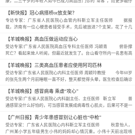
康，二三十岁的年轻人如今已成为高血压门诊的“常客”，而更多靓仔
靓女或许还身患高血压不自知。广东省人民医院心内科主任医师冯颖
【新快报】冠心病搭桥or放支架？
青表示，现在...
专访专家：广东省人民医院心血管内科靳立军主任医师 据报
载，济南有一位心梗患者接受手术，先后被放进7个支架，花了十几
万元，此事引起了广泛关注。有专家甚至称， “支架放3个以上就失
【羊城晚报】高血压做运动应当心
去临床意义，放7个纯粹变成卖支...
受访专家/广东省人民医院高血压专科主任医师 冯颖青 俯卧撑
死亡？看起来耸人听闻，但最近就发生了。台山看守所内一名患有高
血压的嫌疑人，在做完51个俯卧撑后晕倒，送医抢救...
【羊城晚报】三类高血压患者应使用阿司匹林
受访专家/广东省人民医院心内科主任医师 周颖玲教授 今年60岁
的张先生两个月前睡眠一直不好，整天都觉得头晕，医生检查后确诊
其患有高血压，遂嘱其服用降压药。前几天张先生再去复查，血压已
【羊城晚报】感冒病毒 乘虚“攻心”
经控制在129/78毫米汞柱，医...
受访专家/广东省人民医院心内科副主任、主任医师 靳立军 普
通感冒没什么好怕的，可当感冒发展成病毒性心肌炎，后果可不是一
般的严重。轻则乏力、头晕、胸闷...
【广州日报】青少年患感冒别让心脏也“中枪”
受访专家：广东省人民医院心内科靳立军主任医师 秋意怡人，
广州某小学五年级男生小伟的妈妈却心情沉重。小伟十天前出现咳