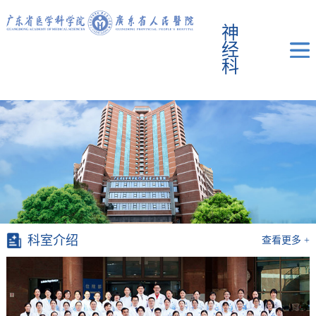
神
经
科
科室介绍
查看更多 +