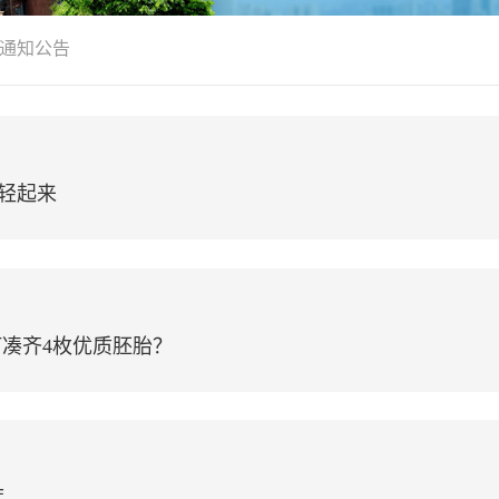
通知公告
轻起来
何凑齐4枚优质胚胎？
度