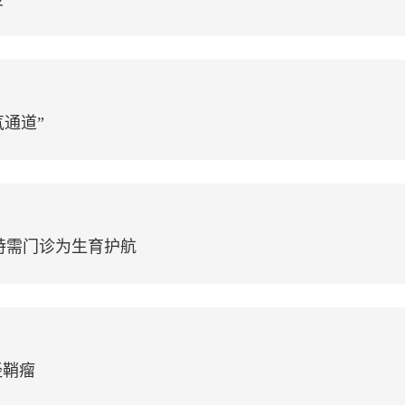
通道”
殖特需门诊为生育护航
经鞘瘤